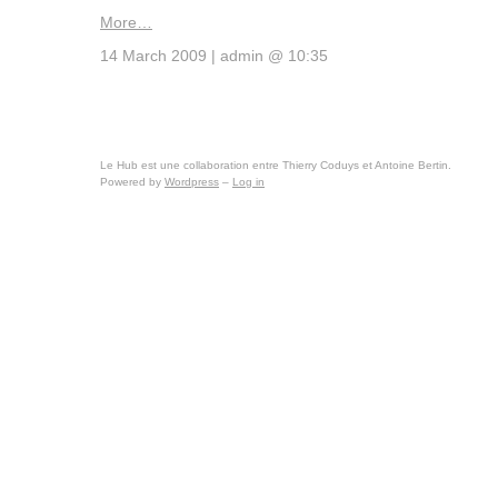
More…
14 March 2009 | admin @ 10:35
Le Hub est une collaboration entre Thierry Coduys et Antoine Bertin.
Powered by
Wordpress
–
Log in