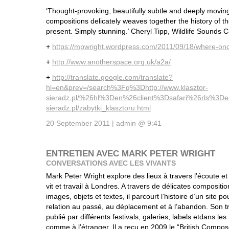
‘Thought-provoking, beautifully subtle and deeply moving, 
compositions delicately weaves together the history of th
present. Simply stunning.’ Cheryl Tipp, Wildlife Sounds Cu
+
https://mpwright.wordpress.com/2011/09/18/where-onc
+
http://www.anotherspace.org.uk/a2a/
+
http://translate.google.com/translate?
hl=en&prev=/search%3Fq%3Dhttp://www.klasztor-
sieradz.pl/%26hl%3Den%26client%3Dsafari%26rls%3Den%
sieradz.pl/zabytki_klasztoru.html
20 September 2011 | admin @ 9:41
ENTRETIEN AVEC MARK PETER WRIGHT
CONVERSATIONS AVEC LES VIVANTS
Mark Peter Wright explore des lieux à travers l’écoute et l
vit et travail à Londres. A travers de délicates compositi
images, objets et textes, il parcourt l’histoire d’un site p
relation au passé, au déplacement et à l’abandon. Son tr
publié par différents festivals, galeries, labels etdans 
comme à l’étranger. Il a reçu en 2009 le “British Compos