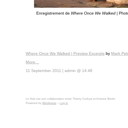
Enregistrement de
Where Once We Walked |
Photo
Where Once We Walked | Preview Excerpts
by
Mark Pet
More…
11 September 2011 | admin @ 14:48
Le Hub est une collaboration entre Thierry Coduys et Antoine Bertin.
Powered by
Wordpress
–
Log in