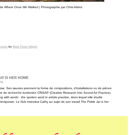
 de
Where Once We Walked |
Photographie par Chris Atkins
erpts
by
Mark Peter Wright
AR IS HER HOME
TS
aise. Ses œuvres prennent la forme de compositions, d’installations ou de pièces
ire de recherche londonien CRISAP (Creative Research Into Sound Art Practice),
g with words : the spoken word in artistic practice
, dans lequel elle étudie
ontemporain. Le Hub interview Cathy au sujet de son travail
The Pickle Jar is her