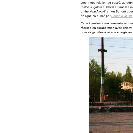
créer notre relation au passé, au dépl
festivals, galeries, labels etdans les
of the Year Award” en Art Sonore pour
en ligne co-publié par
Sound & Music
Cette interview a été construite autou
réalisée en collaboration avec Thierry
pour sa gentillesse et son énergie au c