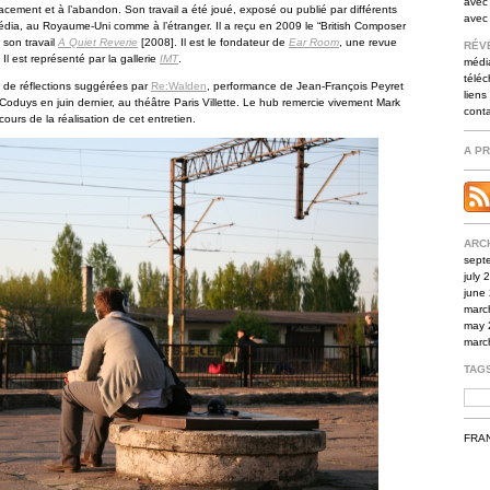
avec 
acement et à l’abandon. Son travail a été joué, exposé ou publié par différents
avec
 média, au Royaume-Uni comme à l’étranger. Il a reçu en 2009 le “British Composer
 son travail
A Quiet Reverie
[2008]. Il est le fondateur de
Ear Room
, une revue
RÉV
. Il est représenté par la gallerie
IMT
.
médi
télé
r de réflections suggérées par
Re:Walden
, performance de Jean-François Peyret
liens
 Coduys en juin dernier, au théâtre Paris Villette. Le hub remercie vivement Mark
cont
ours de la réalisation de cet entretien.
A P
ARC
sept
july 
june
marc
may 
marc
TAG
FRA