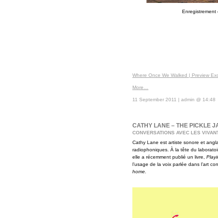
Enregistrement
Where Once We Walked | Preview Exc
More…
11 September 2011 | admin @ 14:48
CATHY LANE – THE PICKLE J
CONVERSATIONS AVEC LES VIVAN
Cathy Lane est artiste sonore et angl
radiophoniques. À la tête du laborato
elle a récemment publié un livre,
Playin
l’usage de la voix parlée dans l’art c
home.