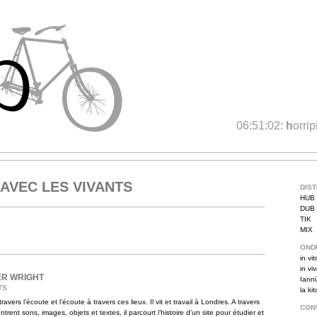
06:51:02:
h
orrip
AVEC LES VIVANTS
DIS
HUB
DUB
TIK
MIX
OND
in vit
in vi
ER WRIGHT
Iann
TS
la ki
avers l’écoute et l’écoute à travers ces lieux. Il vit et travail à Londres. A travers
CON
rent sons, images, objets et textes, il parcourt l’histoire d’un site pour étudier et