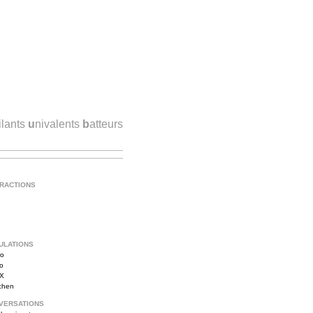
ilants
u
nivalents
b
atteurs
TRACTIONS
ULATIONS
ro
vo
iX
tchen
VERSATIONS