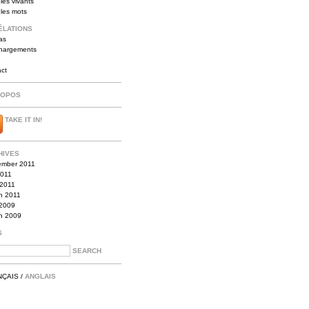
les vivants
 les mots
ÉLATIONS
as
chargements
act
ROPOS
TAKE IT IN!
HIVES
ember 2011
2011
 2011
h 2011
2009
h 2009
S
NÇAIS
/
ANGLAIS