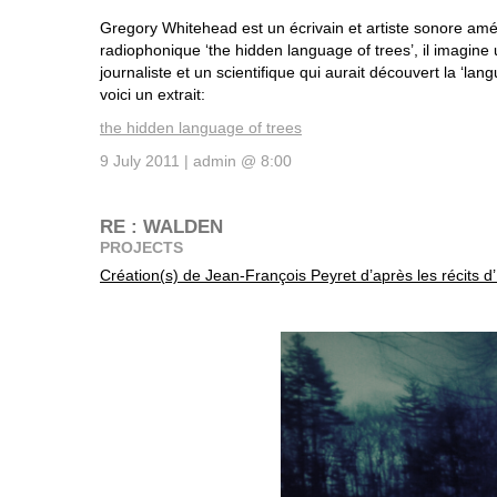
Gregory Whitehead est un écrivain et artiste sonore amé
radiophonique ‘the hidden language of trees’, il imagine
journaliste et un scientifique qui aurait découvert la ‘la
voici un extrait:
the hidden language of trees
9 July 2011 | admin @ 8:00
RE : WALDEN
PROJECTS
Création(s) de Jean-François Peyret d’après les récits 