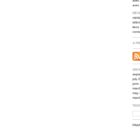
avec 
avec
RÉV
médi
télé
liens
cont
A P
ARC
sept
july 
june
marc
may 
marc
TAG
FRA