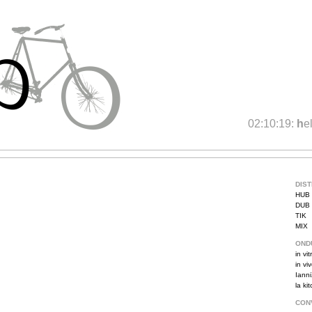
02:10:19:
h
e
DIS
HUB
DUB
TIK
MIX
OND
in vit
in vi
Iann
la ki
CON