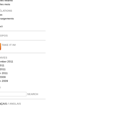
les vivants
 les mots
ÉLATIONS
as
chargements
act
ROPOS
TAKE IT IN!
HIVES
ember 2011
2011
 2011
h 2011
2009
h 2009
S
NÇAIS
/
ANGLAIS