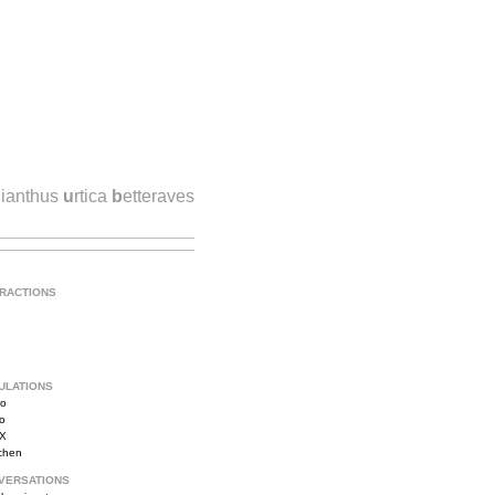
lianthus
u
rtica
b
etteraves
TRACTIONS
ULATIONS
ro
vo
iX
tchen
VERSATIONS