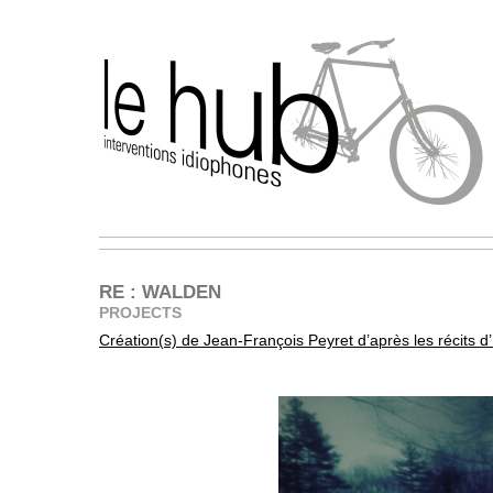
RE : WALDEN
PROJECTS
Création(s) de Jean-François Peyret d’après les récits 