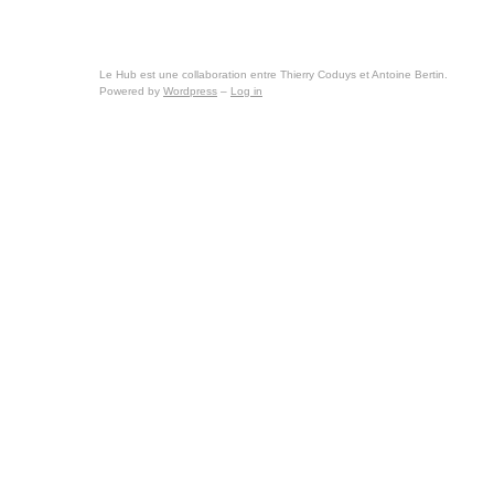
Le Hub est une collaboration entre Thierry Coduys et Antoine Bertin.
Powered by
Wordpress
–
Log in