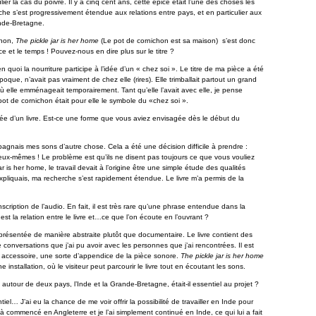
ulier la cas du poivre. Il y a cinq cent ans, cette épice était l’une des choses les
e s’est progressivement étendue aux relations entre pays, et en particulier aux
ande-Bretagne.
chon,
The pickle jar is her home
(Le pot de cornichon est sa maison) s’est donc
e et le temps ! Pouvez-nous en dire plus sur le titre ?
n quoi la nourriture participe à l’idée d’un « chez soi ». Le titre de ma pièce a été
oque, n’avait pas vraiment de chez elle (rires). Elle trimballait partout un grand
 où elle emménageait temporairement. Tant qu’elle l’avait avec elle, je pense
 pot de cornichon était pour elle le symbole du «chez soi ».
e d’un livre. Est-ce une forme que vous aviez envisagée dès le début du
pagnais mes sons d’autre chose. Cela a été une décision difficile à prendre :
’eux-mêmes ! Le problème est qu’ils ne disent pas toujours ce que vous vouliez
 is her home, le travail devait à l’origine être une simple étude des qualités
xpliquais, ma recherche s’est rapidement étendue. Le livre m’a permis de la
nscription de l’audio. En fait, il est très rare qu’une phrase entendue dans la
 est la relation entre le livre et…ce que l’on écoute en l’ouvrant ?
présentée de manière abstraite plutôt que documentaire. Le livre contient des
conversations que j’ai pu avoir avec les personnes que j’ai rencontrées. Il est
 accessoire, une sorte d’appendice de la pièce sonore.
The pickle jar is her home
installation, où le visiteur peut parcourir le livre tout en écoutant les sons.
t autour de deux pays, l’Inde et la Grande-Bretagne, était-il essentiel au projet ?
el… J’ai eu la chance de me voir offrir la possibilité de travailler en Inde pour
jà commencé en Angleterre et je l’ai simplement continué en Inde, ce qui lui a fait