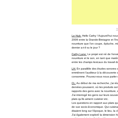
T
Le Hub:
Hello Cathy ! Aujourd’hui nou
2009 entre la Grande-Bretagne et l’I
nourriture que l’on coupe, épluche, mi
dernier a-t-il vu le jour ?
Cathy Lane:
Le projet est né de l’envi
nourriture et le son, en tant que matéri
entre les champs lexicaux du travail du
LH:
En parallèle des études sonores qu
emmènent l’auditeur à la découverte des
consomme. Pouvez-vous nous parler d
CL:
Au début de ma recherche, j’ai réa
denrées poussent, où les produits son
rapports des gens avec la nourriture, 
J’ai interrogé les gens sur leurs souven
plats qu’ils aiment cuisiner etc.
Les questions en rapport aux plats qu
de vue socio-économique. Qui cuisina
disaient long sur l’époque, le lieu, la
J’ai également exploré la dimension hi