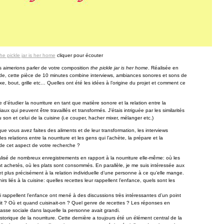
he pickle jar is her home
cliquer pour écouter
s aimerions parler de votre composition
the pickle jar is her home
. Réalisée en
nde, cette pièce de 10 minutes combine interviews, ambiances sonores et sons de
xe, bout, grille etc… Quelles ont été les idées à l’origine du projet et comment ce
e d’étudier la nourriture en tant que matière sonore et la relation entre la
aux qui peuvent être travaillés et transformés. J’étais intriguée par les similarités
 son et celui de la cuisine (i.e couper, hacher mixer, mélanger etc.)
e vous avez faites des aliments et de leur transformation, les interviews
 relations entre la nourriture et les gens qui l’achète, la prépare et la
e cet aspect de votre recherche ?
lisé de nombreux enregistrements en rapport à la nourriture elle-même: où les
t achetés, où les plats sont consommés. En parallèle, je me suis intéressée aux
et plus précisément à la relation individuelle d’une personne à ce qu’elle mange.
irs liés à la cuisine: quelles recettes leur rappellent l’enfance, quels sont les
i rappellent l’enfance ont mené à des discussions très intéressantes d’un point
it ? Où et quand cuisinait-on ? Quel genre de recettes ? Les réponses en
 classe sociale dans laquelle la personne avait grandi.
storique de la nourriture. Cette dernière a toujours été un élément central de la