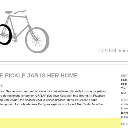
17:59:44:
h
orr
E PICKLE JAR IS HER HOME
DIS
HUB
DUB
TS
TIK
aise. Ses œuvres prennent la forme de compositions, d’installations ou de pièces
MIX
ire de recherche londonien CRISAP (Creative Research Into Sound Art Practice),
g with words : the spoken word in artistic practice
, dans lequel elle étudie
OND
ontemporain. Le Hub interview Cathy au sujet de son travail
The Pickle Jar is her
in vit
in vi
Iann
la ki
CON