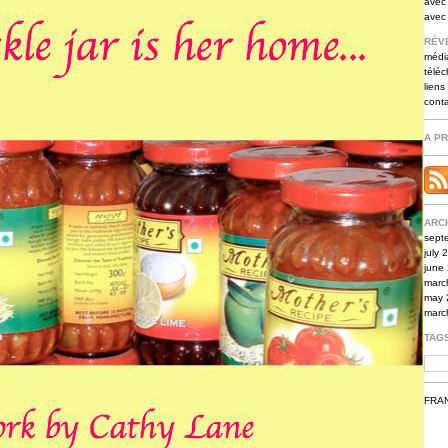
avec 
avec
RÉV
médi
télé
liens
cont
A P
ARC
sept
july 
june
marc
may 
marc
TAG
FRA