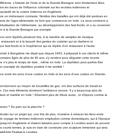
érente. L’histoire de l’Inde et de la Grande-Bretagne sont étroitement liées.
ers les traces de l’influence coloniale sur les recettes indiennes et
pularité de la cuisine indienne en Angleterre.
uvre un intéressant contraste. Nombre des batailles qui ont déjà été perdues en
ants de l’agro-alimentaire ne font que commencer en Inde. Le sous-continent a
 globalisation de l’alimentaire, au développement des fast-foods, et a su conserver
ment à la Grande-Bretagne par exemple.
ons sont répétés plusieurs fois, à la manière de samples de musique
 restaurant et à la beauté des gestes du cuisinier qui se répètent et
aux fast-foods et à l’expérience qui se répète d’un restaurant à l’autre.
ontré à Bangalore me disait que depuis 1943, il préparait à ces clients le même
 certains âgés de plus de 80 ans, s’y rendent pour déguster cette recette
 n’a plus le temps de faire…même en Inde. La répétition peut parfois être
 un exemple de répétition positive il me semble !
ce entre les sons d’une cuisine en Inde et les sons d’une cuisine en Grande-
nctionnent au moyen de bouteilles de gaz, ont des surfaces de travail en
m. Ces trois éléments dominent l’ambiance sonore. Il y a beaucoup plus de
alaxe et martèle en Inde ! Sûrement plus de friture aussi…et d’épices comme la
futures ? Du pain sur la planche ?
iculier sur un projet qui, une fois de plus, m’amène à retracer les liens entre
 suis le voyage de femmes indiennes employées comme domestiques, qui à l’époque
 jusqu’en Angleterre et étaient laissées pour compte à Londres avant de pouvoir
us courts termes, je suis en train de construire une sculpture immersive qui sera
ell Arts Festival à Londres.