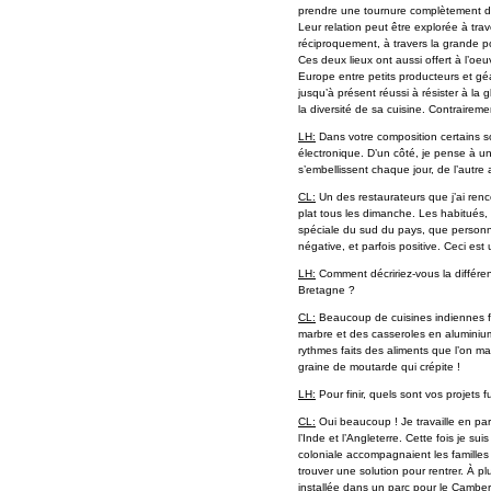
prendre une tournure complètement diff
Leur relation peut être explorée à trav
réciproquement, à travers la grande po
Ces deux lieux ont aussi offert à l’oe
Europe entre petits producteurs et gé
jusqu’à présent réussi à résister à la
la diversité de sa cuisine. Contraire
LH:
Dans votre composition certains s
électronique. D’un côté, je pense à un
s’embellissent chaque jour, de l’autre 
CL:
Un des restaurateurs que j’ai renc
plat tous les dimanche. Les habitués,
spéciale du sud du pays, que personne
négative, et parfois positive. Ceci est
LH:
Comment décririez-vous la différen
Bretagne ?
CL:
Beaucoup de cuisines indiennes fo
marbre et des casseroles en aluminiu
rythmes faits des aliments que l’on m
graine de moutarde qui crépite !
LH:
Pour finir, quels sont vos projets 
CL:
Oui beaucoup ! Je travaille en part
l’Inde et l’Angleterre. Cette fois je
coloniale accompagnaient les familles
trouver une solution pour rentrer. À pl
installée dans un parc pour le Camberw