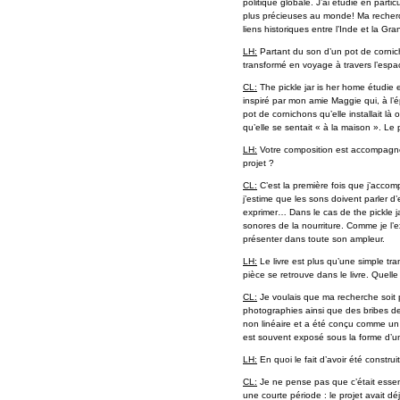
politique globale. J’ai étudié en partic
plus précieuses au monde! Ma recherch
liens historiques entre l’Inde et la Gr
LH:
Partant du son d’un pot de corni
transformé en voyage à travers l’espac
CL:
The pickle jar is her home étudie e
inspiré par mon amie Maggie qui, à l’ép
pot de cornichons qu’elle installait là
qu’elle se sentait « à la maison ». Le
LH:
Votre composition est accompagné
projet ?
CL:
C’est la première fois que j’accom
j’estime que les sons doivent parler d
exprimer… Dans le cas de the pickle jar
sonores de la nourriture. Comme je l’e
présenter dans toute son ampleur.
LH:
Le livre est plus qu’une simple tra
pièce se retrouve dans le livre. Quelle
CL:
Je voulais que ma recherche soit 
photographies ainsi que des bribes de 
non linéaire et a été conçu comme un
est souvent exposé sous la forme d’une 
LH:
En quoi le fait d’avoir été construi
CL:
Je ne pense pas que c’était essenti
une courte période : le projet avait dé