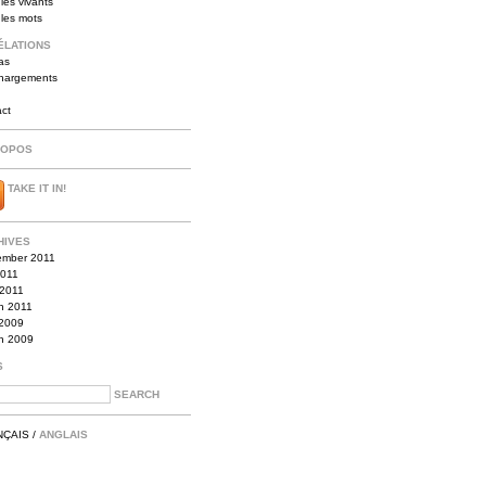
les vivants
 les mots
ÉLATIONS
as
chargements
act
ROPOS
TAKE IT IN!
HIVES
ember 2011
2011
 2011
h 2011
2009
h 2009
S
NÇAIS
/
ANGLAIS