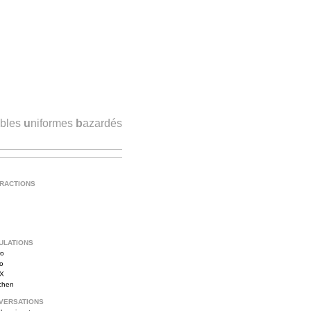
ibles
u
niformes
b
azardés
TRACTIONS
ULATIONS
ro
vo
iX
tchen
VERSATIONS