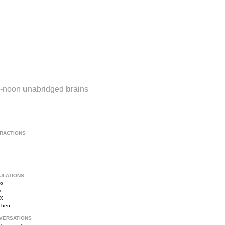
h-noon
u
nabridged
b
rains
TRACTIONS
ULATIONS
ro
vo
iX
tchen
VERSATIONS