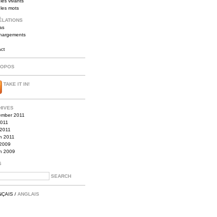
les vivants
 les mots
ÉLATIONS
as
chargements
act
ROPOS
TAKE IT IN!
HIVES
ember 2011
2011
 2011
h 2011
2009
h 2009
S
NÇAIS
/
ANGLAIS