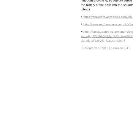
‘Thought-provoking, beautifully subtle
the history of the past with the sounds
Library.
+
https://mpwright.wordpress.com/201
+
http://www.anotherspace.org.uk/a2a
+
http://translate.google.com/transl
sieradz.pl/%26hl%3Den%26client%3Ds
sieradz.pl/zabytki_klasztoru.html
20 September 2011 | admin @ 9:41