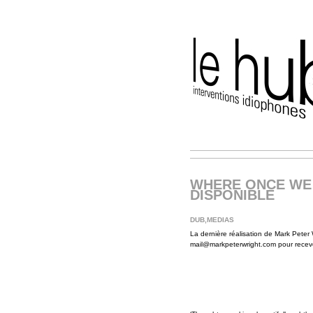
WHERE ONCE WE 
DISPONIBLE
DUB
,
MEDIAS
La dernière réalisation de Mark Peter 
mail@markpeterwright.com pour recev