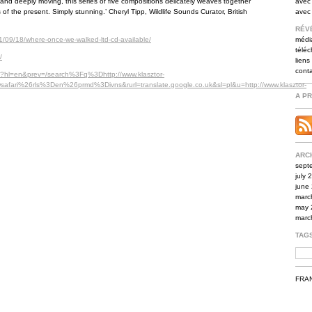
 and deeply moving, this series of five compositions delicately weaves together
avec 
 of the present. Simply stunning.’ Cheryl Tipp, Wildlife Sounds Curator, British
avec
RÉV
1/09/18/where-once-we-walked-ltd-cd-available/
médi
télé
/
liens
cont
ate?hl=en&prev=/search%3Fq%3Dhttp://www.klasztor-
afari%26rls%3Den%26prmd%3Divns&rurl=translate.google.co.uk&sl=pl&u=http://www.klasztor-
A P
ARC
sept
july 
june
marc
may 
marc
TAG
FRA