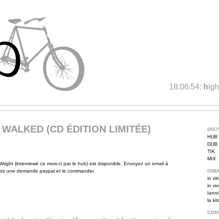
18:06:54:
h
ig
WALKED (CD ÉDITION LIMITÉE)
DIS
HUB
DUB
TIK
MIX
Wright (interviewé ce mois-ci par le hub) est disponible. Envoyez un email à
oir une demande paypal et le commander.
OND
in vit
in vi
Iann
la ki
CON