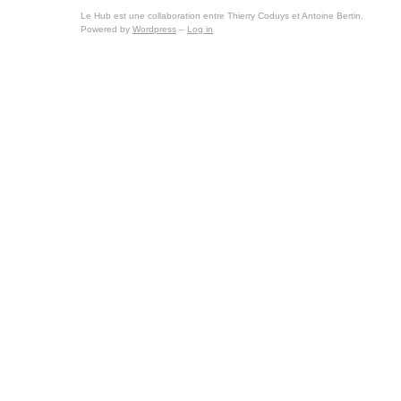
Le Hub est une collaboration entre Thierry Coduys et Antoine Bertin.
Powered by
Wordpress
–
Log in