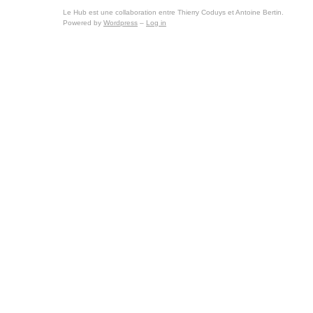
Le Hub est une collaboration entre Thierry Coduys et Antoine Bertin.
Powered by
Wordpress
–
Log in