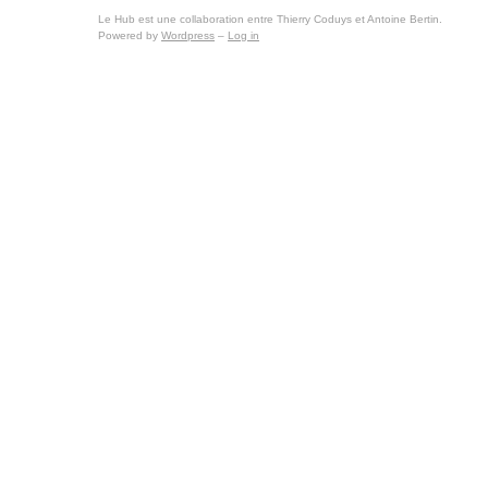
Le Hub est une collaboration entre Thierry Coduys et Antoine Bertin.
Powered by
Wordpress
–
Log in