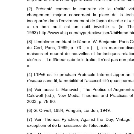
(2) Présenté comme le contraire de la réalité vir
changement majeur concernant la place de la techn
incorporée dans l’environnement de façon discrète et « na
« un bon outil est un outil invisible » (in Th
1993).http://www.ubiq.com/hypertext/weiser/UbiHome.ht
(3) L’emblème en étant le flâneur. W. Benjamin, Paris Ca
du Cerf, Paris, 1989, p. 73 : « {…}, les marchandise
maisons et nouent de nouvelles et fantastiques relati
ulcères. – Le flâneur sabote le trafic. Il n’est pas non pl
»
(4) L’IPv6 est le prochain Protocole Internet apportant 
réseaux sans-fil, la mobilité et l’accessibilité quasi per
(5) Voir aussi L. Manovich, The Poetics of Augmented
Caldwell (ed.), New Media Theories and Practices of D
2003, p. 75-80.
(6) G. Orwell, 1984, Penguin, London, 1949.
(7) Voir Thomas Pynchon, Against the Day, Vintage, 
exceptionnel de la naissance de l’électricité.