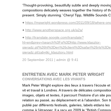
‘Thought-provoking, beautifully subtle and deeply moving, 
compositions delicately weaves together the history of th
present. Simply stunning.’ Cheryl Tipp, Wildlife Sounds Cu
+
https://mpwright.wordpress.com/2011/09/18/where-onc
+
http://www.anotherspace.org.uk/a2a/
+
http://translate.google.com/translate?
hl=en&prev=/search%3Fq%3Dhttp://www.klasztor-
sieradz.pl/%26hl%3Den%26client%3Dsafari%26rls%3Den%
sieradz.pl/zabytki_klasztoru.html
20 September 2011 | admin @ 9:41
ENTRETIEN AVEC MARK PETER WRIGHT
CONVERSATIONS AVEC LES VIVANTS
Mark Peter Wright explore des lieux à travers l’écoute et l
vit et travail à Londres. A travers de délicates compositi
images, objets et textes, il parcourt l’histoire d’un site p
relation au passé, au déplacement et à l’abandon. Son tr
publié par différents festivals, galeries, labels etdans 
comme à l’étranger. Il a reçu en 2009 le “British Compos