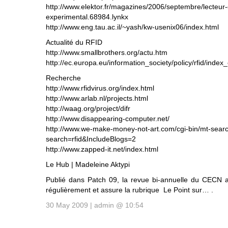
http://www.elektor.fr/magazines/2006/septembre/lecteur-
experimental.68984.lynkx
http://www.eng.tau.ac.il/~yash/kw-usenix06/index.html
Actualité du RFID
http://www.smallbrothers.org/actu.htm
http://ec.europa.eu/information_society/policy/rfid/index
Recherche
http://www.rfidvirus.org/index.html
http://www.arlab.nl/projects.html
http://waag.org/project/difr
http://www.disappearing-computer.net/
http://www.we-make-money-not-art.com/cgi-bin/mt-searc
search=rfid&IncludeBlogs=2
http://www.zapped-it.net/index.html
Le Hub | Madeleine Aktypi
Publié dans Patch 09, la revue bi-annuelle du CECN a
régulièrement et assure la rubrique Le Point sur… .
30 May 2009 | admin @ 10:54