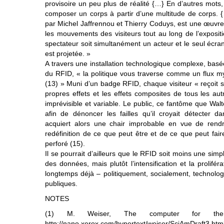
provisoire un peu plus de réalité {…} En d’autres mots
composer un corps à partir d’une multitude de corps.
par Michel Jaffrennou et Thierry Coduys, est une œuvre d’
les mouvements des visiteurs tout au long de l’exposi
spectateur soit simultanément un acteur et le seul écran 
est projetée. »
A travers une installation technologique complexe, basé
du RFID, « la politique vous traverse comme un flux 
(13) » Muni d’un badge RFID, chaque visiteur « reçoit s
propres effets et les effets composites de tous les au
imprévisible et variable. Le public, ce fantôme que Wa
afin de dénoncer les failles qu’il croyait détecter 
acquiert alors une chair improbable en vue de rendr
redéfinition de ce que peut être et de ce que peut fai
perforé (15).
Il se pourrait d’ailleurs que le RFID soit moins une sim
des données, mais plutôt l’intensification et la prolifér
longtemps déjà – politiquement, socialement, technolo
publiques.
NOTES
(1) M. Weiser, The computer for the
http://nano.xerox.com/hypertext/weiser/SciAmDraft3.htm