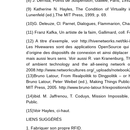
(8) J. Derrida, Points de Suspension, Galilée, Paris, 1992
(9) Katherine N. Hayles, The Condition of Virtuality i
Lunenfeld (ed.),The MIT Press, 1999, p. 69.
(10)G. Deleuze, Cl. Parnet, Dialogues, Flammarion, Cha
(11) Franz Kafka, Un artiste de la faim, Gallimard, coll. F
(12) A titre d’exemple, voir http://hivenetworks.net/ti
Les Hivewares sont des applications OpenSource qui p
d’origine des dispositifs de connexion et ainsi déplace
mais aussi leurs sens. Voir aussi R. van Kranenburg, Th
of ambient technology and the all-seeing network 
2008.http://www.networkcultures.org/_uploads/notebook2
(13)Bruno Latour, From Realpolitik to Dingpolitik – or
Bruno Latour, Peter Weibel (ed.), Making Things Publ
MIT Press, 2005. http://www.bruno-latour.fr/expositions/i
(14)ibid. M. Jaffrenou, T. Coduys, Mission Impossible
Public.
(15)Voir Hayles, ci-haut.
LIENS SUGGÉRÉS
1. Fabriquer son propre RFID.