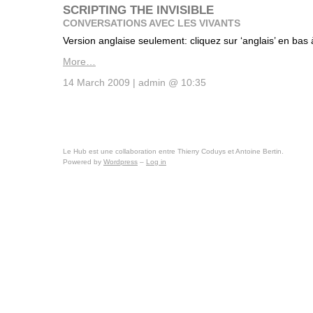
SCRIPTING THE INVISIBLE
CONVERSATIONS AVEC LES VIVANTS
Version anglaise seulement: cliquez sur ‘anglais’ en bas 
More…
14 March 2009 | admin @ 10:35
Le Hub est une collaboration entre Thierry Coduys et Antoine Bertin.
Powered by
Wordpress
–
Log in