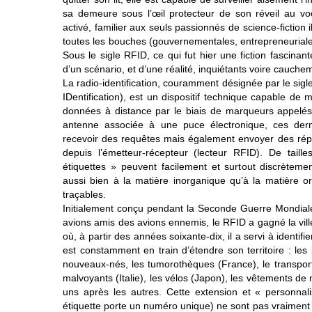
sa demeure sous l’œil protecteur de son réveil au vo
activé, familier aux seuls passionnés de science-fiction 
toutes les bouches (gouvernementales, entrepreneuriales,
Sous le sigle RFID, ce qui fut hier une fiction fascina
d’un scénario, et d’une réalité, inquiétants voire cauch
La radio-identification, couramment désignée par le si
IDentification), est un dispositif technique capable de
données à distance par le biais de marqueurs appelé
antenne associée à une puce électronique, ces der
recevoir des requêtes mais également envoyer des rép
depuis l’émetteur-récepteur (lecteur RFID). De tailles
étiquettes » peuvent facilement et surtout discrètemen
aussi bien à la matière inorganique qu’à la matière or
traçables.
Initialement conçu pendant la Seconde Guerre Mondiale 
avions amis des avions ennemis, le RFID a gagné la vil
où, à partir des années soixante-dix, il a servi à identifie
est constamment en train d’étendre son territoire : les 
nouveaux-nés, les tumorothèques (France), le transport 
malvoyants (Italie), les vélos (Japon), les vêtements de 
uns après les autres. Cette extension et « personnal
étiquette porte un numéro unique) ne sont pas vraiment i