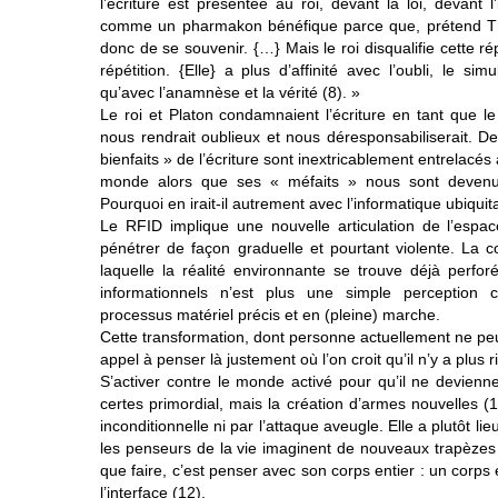
l’écriture est présentée au roi, devant la loi, devant l
comme un pharmakon bénéfique parce que, prétend The
donc de se souvenir. {…} Mais le roi disqualifie cette ré
répétition. {Elle} a plus d’affinité avec l’oubli, le sim
qu’avec l’anamnèse et la vérité (8). »
Le roi et Platon condamnaient l’écriture en tant que l
nous rendrait oublieux et nous déresponsabiliserait. De
bienfaits » de l’écriture sont inextricablement entrelacé
monde alors que ses « méfaits » nous sont devenu
Pourquoi en irait-il autrement avec l’informatique ubiquit
Le RFID implique une nouvelle articulation de l’espace
pénétrer de façon graduelle et pourtant violente. La co
laquelle la réalité environnante se trouve déjà perfo
informationnels n’est plus une simple perception c
processus matériel précis et en (pleine) marche.
Cette transformation, dont personne actuellement ne peut
appel à penser là justement où l’on croit qu’il n’y a plus 
S’activer contre le monde activé pour qu’il ne devienne
certes primordial, mais la création d’armes nouvelles (
inconditionnelle ni par l’attaque aveugle. Elle a plutôt lieu
les penseurs de la vie imaginent de nouveaux trapèzes (
que faire, c’est penser avec son corps entier : un corps
l’interface (12).